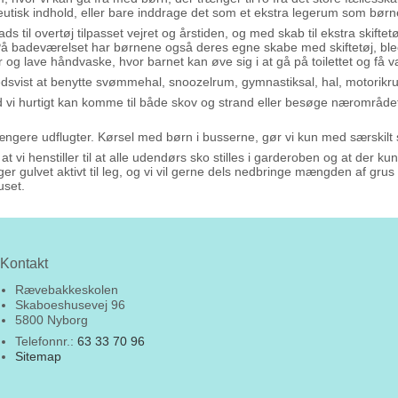
utisk indhold, eller bare inddrage det som et ekstra legerum som børn
til overtøj tilpasset vejret og årstiden, og med skab til ekstra skiftet
 badeværelset har børnene også deres egne skabe med skiftetøj, bleer 
er og lave håndvaske, hvor barnet kan øve sig i at gå på toilettet og få 
hedsvist at benytte svømmehal, snoozelrum, gymnastiksal, hal, motorikru
d vi hurtigt kan komme til både skov og strand eller besøge nærområd
ngere udflugter. Kørsel med børn i busserne, gør vi kun med særskilt 
 at vi henstiller til at alle udendørs sko stilles i garderoben og at der 
r gulvet aktivt til leg, og vi vil gerne dels nedbringe mængden af grus
uset.
Kontakt
Rævebakkeskolen
Skaboeshusevej 96
5800 Nyborg
Telefonnr.:
63 33 70 96
Sitemap