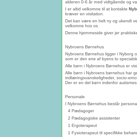
alderen 0-6 år med vidtgående og var
I er altid velkomne til at kontakte
Nyb
kræver en visitation.
Det kan være en helt ny og ukendt ve
velkomne hos os.
Denne hjemmeside giver jer praktiske 
Nybroens Børnehus
Nybroens Børnehus ligger i Nyborg og
som er den ene af byens to specialsk
Alle børn i Nybroens Børnehus er vis
Alle børn i Nybroens børnehus har g
indlæringsvanskeligheder, socio-emo
Der er en del børn indenfor autismes
Personale
I Nybroens Børnehus består personal
4 Pædagoger
·
2 Pædagogiske assistenter
·
1 Ergoterapeut
·
1 Fysioterapeut til specifikke beha
·