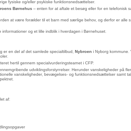
ige fysiske og/eller psykiske funktionsnedsættelser.
roens Børnehus
– enten for at aftale et besøg eller for en telefonisk
rden at være forælder til et barn med særlige behov, og derfor er all
informationer og et lille indblik i hverdagen i Børnehuset.
 er en del af det samlede specialtilbud,
Nybroen
i Nyborg kommune. V
oler.
iteret hertil gennem specialvurderingsteamet i CFP.
ennemgribende udviklingsforstyrrelser. Herunder vanskeligheder på fle
tionelle vanskeligheder, bevægelses- og funktionsnedsættelser samt ta
pektret.
et af:
ndlingsopgaver