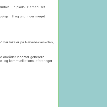
 samtale. En plads i Børnehuset
e spørgsmål og undringer meget
i har lokaler på Rævebakkeskolen,
re områder indenfor generelle
le- og kommunikationsudfordringer.