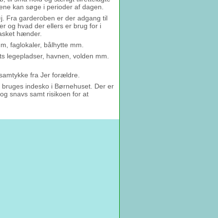
ene kan søge i perioder af dagen.
øj. Fra garderoben er der adgang til
og hvad der ellers er brug for i
vasket hænder.
m, faglokaler, bålhytte mm.
ets legepladser, havnen, volden mm.
samtykke fra Jer forældre.
kun bruges indesko i Børnehuset. Der er
 og snavs samt risikoen for at