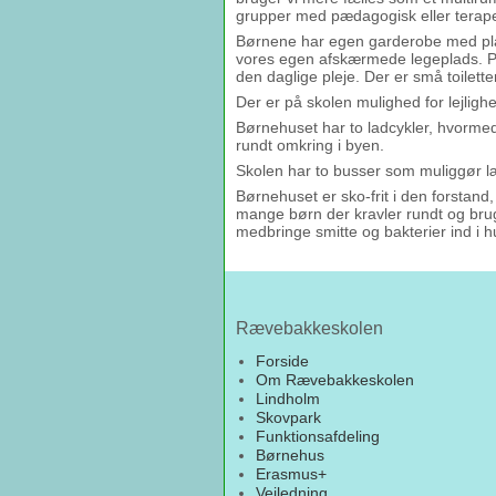
grupper med pædagogisk eller terape
Børnene har egen garderobe med plads 
vores egen afskærmede legeplads. På
den daglige pleje. Der er små toilett
Der er på skolen mulighed for lejlig
Børnehuset har to ladcykler, hvorme
rundt omkring i byen.
Skolen har to busser som muliggør læ
Børnehuset er sko-frit i den forstand,
mange børn der kravler rundt og bruge
medbringe smitte og bakterier ind i h
Rævebakkeskolen
Forside
Om Rævebakkeskolen
Lindholm
Skovpark
Funktionsafdeling
Børnehus
Erasmus+
Vejledning