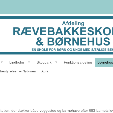
Lindholm
Skovpark
Funktionsafdeling
Børnehus
bestyrelsen – Nybroen
Aula
ution, der dækker både vuggestue og børnehave efter §83-barnets lov. Dv