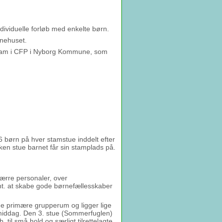
dividuelle forløb med enkelte børn.
rnehuset.
t team i CFP i Nyborg Kommune, som
6 børn på hver stamstue inddelt efter
ken stue barnet får sin stamplads på.
ærre personaler, over
fht. at skabe gode børnefællesskaber
 de primære grupperum og ligger lige
middag. Den 3. stue (Sommerfuglen)
 til små hold og særligt tilrettelagte