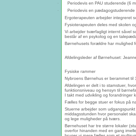
Periodevis en PAU studerende (6 m
·
Periodevis en pædagogstuderende 
·
Ergoterapeuten arbejder integreret s
Fysioterapeuten deles med skolen og
Vi arbejder tværfagligt internt såv
består af en psykolog og en talepæd
Børnehusets forældre har mulighed f
Afdelingsleder af Børnehuset: Jeanne
Fysiske rammer
Nybroens Børnehus er berammet til 
Afdelingen er delt i to stamstuer, hv
funktionsniveau og hensyn til børnef
I takt med udvikling og forandringer ka
Fælles for begge stuer er fokus på næ
Stuerne arbejder som udgangspunkt fæ
middagsstunden hvor personalet skal 
og lege muligheder på tværs.
Børnehuset har tre større lokaler (s
overfor hinanden med en gang imell
bruger vi mere fælles som et multirum,