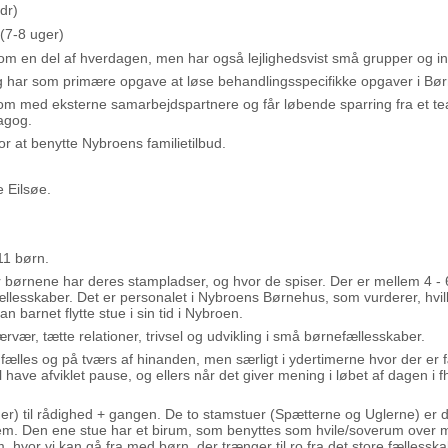
dr)
(7-8 uger)
om en del af hverdagen, men har også lejlighedsvist små grupper og in
 har som primære opgave at løse behandlingsspecifikke opgaver i Bø
el som med eksterne samarbejdspartnere og får løbende sparring fra e
agog.
or at benytte Nybroens
familietilbud
.
 Eilsøe.
11 børn.
or børnene har deres stampladser, og hvor de spiser. Der er mellem 4 - 
ællesskaber. Det er personalet i Nybroens Børnehus, som vurderer, hvil
n barnet flytte stue i sin tid i Nybroen.
rvær, tætte relationer, trivsel og udvikling i små børnefællesskaber.
lles og på tværs af hinanden, men særligt i ydertimerne hvor der er f
have afviklet pause, og ellers når det giver mening i løbet af dagen i 
tuer) til rådighed + gangen. De to stamstuer (Spætterne og Uglerne) er
em. Den ene stue har et birum, som benyttes som hvile/soverum over 
 hvor vi kan gå fra med børn, der trænger til ro fra det store fællesskab,